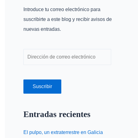
r
r
Introduce tu correo electrónico para
p
e
suscribirte a este blog y recibir avisos de
o
o
nuevas entradas.
r
e
:
l
e
c
t
r
Suscribir
ó
n
Entradas recientes
i
c
El pulpo, un extraterrestre en Galicia
o