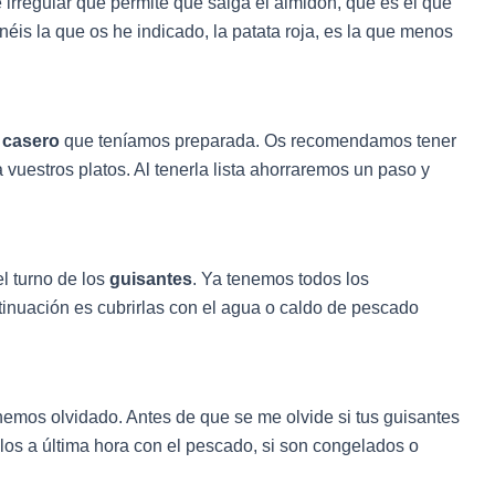
e irregular que permite que salga el almidón, que es el que
éis la que os he indicado, la patata roja, es la que menos
 casero
que teníamos preparada. Os recomendamos tener
uestros platos. Al tenerla lista ahorraremos un paso y
 turno de los
guisantes
. Ya tenemos todos los
ntinuación es cubrirlas con el agua o caldo de pescado
s hemos olvidado. Antes de que se me olvide si tus guisantes
os a última hora con el pescado, si son congelados o