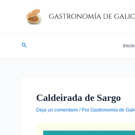
Ir
Navegación
al
de
contenido
entradas
Buscar
Inicio
Caldeirada de Sargo
Deja un comentario
/ Por
Gastronomía de Gali