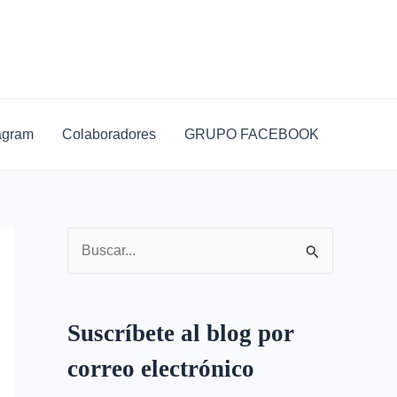
D
i
r
e
c
agram
Colaboradores
GRUPO FACEBOOK
c
i
ó
n
B
d
u
e
s
c
Suscríbete al blog por
c
o
correo electrónico
a
r