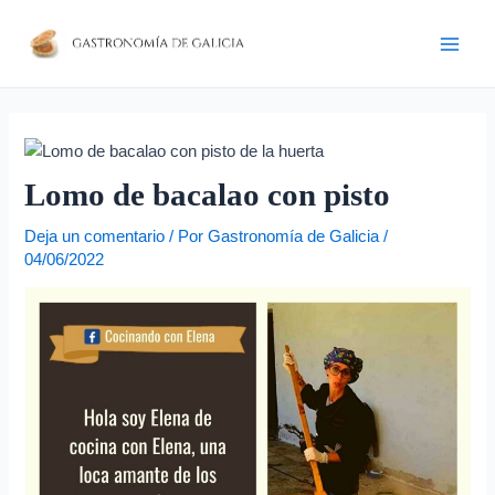
Ir
Navegación
D
Main
al
de
i
Men
contenido
entradas
r
e
c
c
Lomo de bacalao con pisto
i
Deja un comentario
/ Por
Gastronomía de Galicia
/
ó
04/06/2022
n
d
e
c
o
r
r