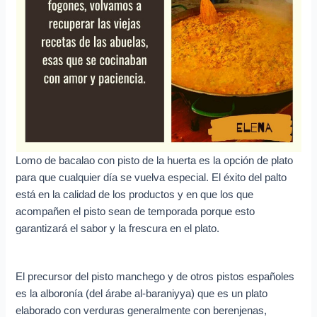
e
o
e
l
e
c
t
r
Lomo de bacalao con pisto de la huerta es la opción de plato
ó
para que cualquier día se vuelva especial. El éxito del palto
n
está en la calidad de los productos y en que los que
i
acompañen el pisto sean de temporada porque esto
c
garantizará el sabor y la frescura en el plato.
o
El precursor del pisto manchego y de otros pistos españoles
es la alboronía (del árabe al-baraniyya) que es un plato
elaborado con verduras generalmente con berenjenas,