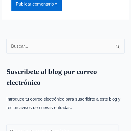
B
u
s
Suscríbete al blog por correo
c
electrónico
a
r
p
Introduce tu correo electrónico para suscribirte a este blog y
o
recibir avisos de nuevas entradas.
r
: