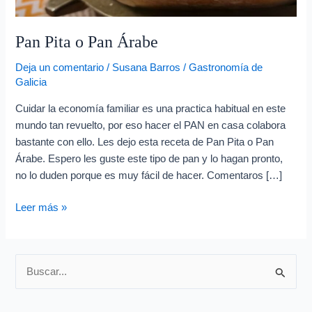
e
o
Pan Pita o Pan Árabe
e
l
Deja un comentario
/
Susana Barros
/
Gastronomía de
e
Galicia
c
Cuidar la economía familiar es una practica habitual en este
t
mundo tan revuelto, por eso hacer el PAN en casa colabora
r
bastante con ello. Les dejo esta receta de Pan Pita o Pan
Árabe. Espero les guste este tipo de pan y lo hagan pronto,
ó
no lo duden porque es muy fácil de hacer. Comentaros […]
n
i
Leer más »
c
o
B
u