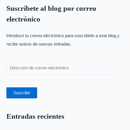
s
Suscríbete al blog por correo
c
electrónico
a
r
p
Introduce tu correo electrónico para suscribirte a este blog y
o
recibir avisos de nuevas entradas.
r
:
Suscribir
Entradas recientes