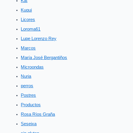
Kat
Kuqui
Licores
Loroma61
Lupe Lorenzo Rey
Marcos
María José Bergantiños
Microondas
Nuria
perros
Postres
Productos
Rosa Ríos Graña
Seseixa