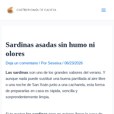
Ir
Navegación
D
Main
al
de
i
Men
contenido
entradas
r
e
c
c
Sardinas asadas sin humo ni
i
olores
ó
n
Deja un comentario
/ Por
Seseixa
/
06/23/2026
d
Las sardinas
son uno de los grandes sabores del verano. Y
e
aunque nada puede sustituir una buena parrillada al aire libre
c
o una noche de San Xoán junto a una cacharela, esta forma
de prepararlas en casa es rápida, sencilla y
o
sorprendentemente limpia.
r
r