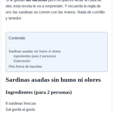
e
Si te gustan
las sardinas
pero no quieres llenar la casa de
olor, esta receta te va a sorprender. Y recuerda la regla de
o
oro: las sardinas se comen con las manos. Nada de cuchillo
e
y tenedor.
l
e
c
Contenido
t
r
Sardinas asadas sin humo ni olores
Ingredientes (para 2 personas)
ó
Elaboración
n
Otra forma de hacerlas
i
Sardinas asadas sin humo ni olores
c
o
Ingredientes (para 2 personas)
8 sardinas frescas
Sal gorda al gusto