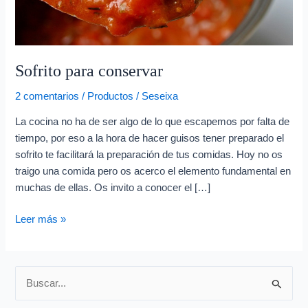
e
o
e
l
Sofrito para conservar
e
2 comentarios
/
Productos
/
Seseixa
c
t
La cocina no ha de ser algo de lo que escapemos por falta de
tiempo, por eso a la hora de hacer guisos tener preparado el
r
sofrito te facilitará la preparación de tus comidas. Hoy no os
ó
traigo una comida pero os acerco el elemento fundamental en
n
muchas de ellas. Os invito a conocer el […]
i
c
Leer más »
o
B
u