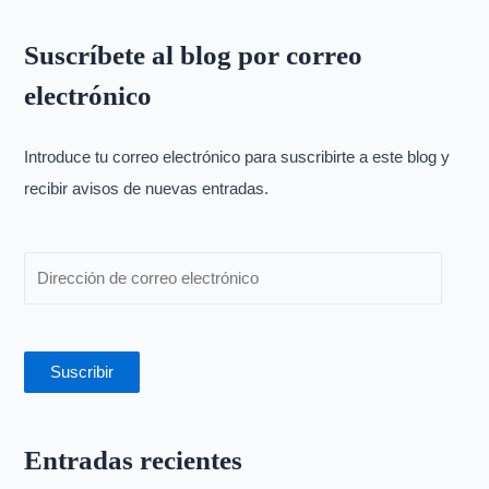
s
Suscríbete al blog por correo
c
electrónico
a
r
p
Introduce tu correo electrónico para suscribirte a este blog y
o
recibir avisos de nuevas entradas.
r
:
Suscribir
Entradas recientes