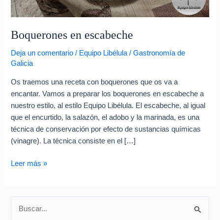
e
o
e
Boquerones en escabeche
l
Deja un comentario
/
Equipo Libélula
/
Gastronomía de
e
Galicia
c
Os traemos una receta con boquerones que os va a
t
encantar. Vamos a preparar los boquerones en escabeche a
r
nuestro estilo, al estilo Equipo Libélula. El escabeche, al igual
ó
que el encurtido, la salazón, el adobo y la marinada, es una
n
técnica de conservación por efecto de sustancias químicas
(vinagre). La técnica consiste en el […]
i
c
Leer más »
o
B