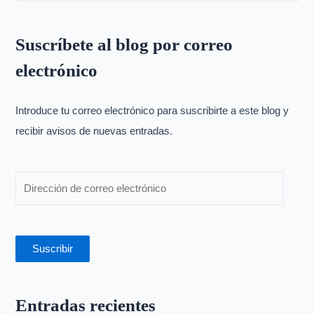
u
s
Suscríbete al blog por correo
c
electrónico
a
r
p
Introduce tu correo electrónico para suscribirte a este blog y
o
recibir avisos de nuevas entradas.
r
:
Suscribir
Entradas recientes