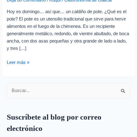
Deja un comentario
/
Kuqui
/
Gastronomía de Galicia
Hoy es domingo… así que… un caldiño de pote. ¿Qué es el
pote? El pote es un utensilio tradicional que sirve para hervir
alimentos en el fuego de la chimenea. Es un recipiente
generalmente metálico, redondo, de vientre abultado, de boca
ancha, con dos asas pequeñas y otra grande de lado a lado,
y tres […]
Leer más »
B
u
s
Suscríbete al blog por correo
c
electrónico
a
r