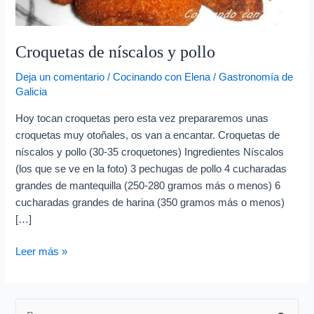
e
o
e
Croquetas de níscalos y pollo
l
Deja un comentario
/
Cocinando con Elena
/
Gastronomía de
e
Galicia
c
Hoy tocan croquetas pero esta vez prepararemos unas
t
croquetas muy otoñales, os van a encantar. Croquetas de
r
níscalos y pollo (30-35 croquetones) Ingredientes Níscalos
ó
(los que se ve en la foto) 3 pechugas de pollo 4 cucharadas
n
grandes de mantequilla (250-280 gramos más o menos) 6
cucharadas grandes de harina (350 gramos más o menos)
i
[…]
c
o
Leer más »