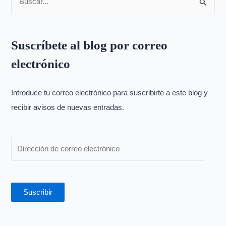
B
u
s
Suscríbete al blog por correo
c
electrónico
a
r
p
Introduce tu correo electrónico para suscribirte a este blog y
o
recibir avisos de nuevas entradas.
r
:
Suscribir