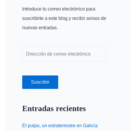
r
r
Introduce tu correo electrónico para
p
e
suscribirte a este blog y recibir avisos de
o
o
nuevas entradas.
r
e
:
l
e
c
t
r
Suscribir
ó
n
Entradas recientes
i
c
El pulpo, un extraterrestre en Galicia
o