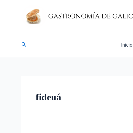
Ir
al
contenido
Buscar
Inicio
fideuá