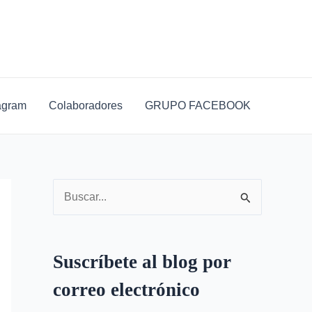
D
i
r
e
c
agram
Colaboradores
GRUPO FACEBOOK
c
i
ó
n
B
d
u
e
s
c
Suscríbete al blog por
c
o
correo electrónico
a
r