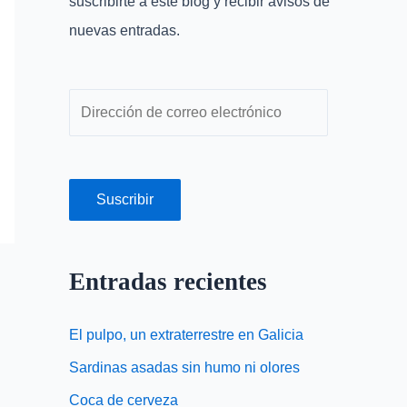
suscribirte a este blog y recibir avisos de
o
r
nuevas entradas.
r
e
:
o
e
l
e
c
Suscribir
t
r
ó
Entradas recientes
n
i
El pulpo, un extraterrestre en Galicia
c
Sardinas asadas sin humo ni olores
o
Coca de cerveza