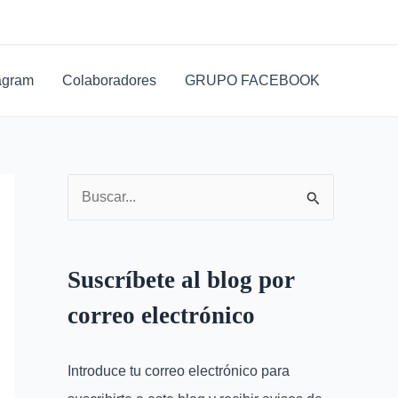
D
i
r
agram
Colaboradores
GRUPO FACEBOOK
e
c
c
i
B
ó
u
n
s
d
Suscríbete al blog por
c
e
correo electrónico
a
c
r
o
Introduce tu correo electrónico para
p
r