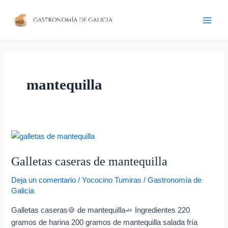
Ir
D
Main
al
i
Men
contenido
r
e
c
mantequilla
c
i
ó
n
Galletas
d
caseras
e
Galletas caseras de mantequilla
de
c
mantequilla
Deja un comentario
/
Yococino Tumiras
/
Gastronomía de
o
Galicia
r
Galletas caseras🍪 de mantequilla🧈 Ingredientes 220
r
gramos de harina 200 gramos de mantequilla salada fría