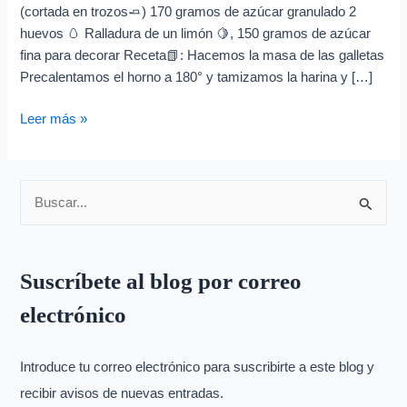
e
(cortada en trozos🧈) 170 gramos de azúcar granulado 2
o
huevos 🥚 Ralladura de un limón 🍋, 150 gramos de azúcar
e
fina para decorar Receta📗: Hacemos la masa de las galletas
Precalentamos el horno a 180° y tamizamos la harina y […]
l
e
Leer más »
c
t
r
B
ó
u
n
s
i
Suscríbete al blog por correo
c
c
electrónico
a
o
r
p
Introduce tu correo electrónico para suscribirte a este blog y
o
recibir avisos de nuevas entradas.