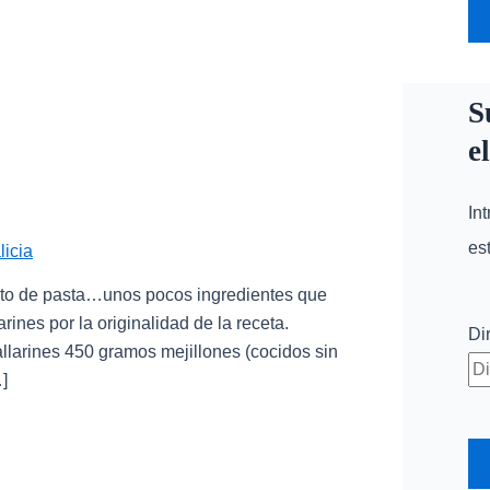
S
e
In
es
icia
lato de pasta…unos pocos ingredientes que
rines por la originalidad de la receta.
Di
allarines 450 gramos mejillones (cocidos sin
]