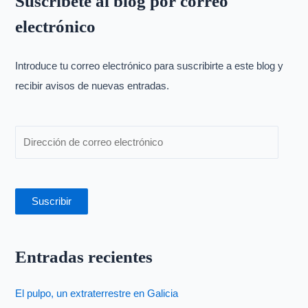
Suscríbete al blog por correo
c
electrónico
a
r
p
Introduce tu correo electrónico para suscribirte a este blog y
o
recibir avisos de nuevas entradas.
r
:
Suscribir
Entradas recientes
El pulpo, un extraterrestre en Galicia