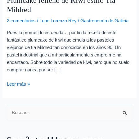
Plumcake relleno de Kiwi estilo Tia
Mildred
2 comentarios
/
Lupe Lorenzo Rey
/
Gastronomía de Galicia
Pues lo prometido es deuda… por fin la receta de este
fantástico plumcake de kiwi que emula a los pasteles
viejunos de tía Mildred tan conocidos en los años 90. Un
pastel industrial que a mí particularmente siempre me ha
encantado. Sobre todo la variedad de kiwi, pero que no suelo
comprar nunca por ser […]
Leer más »
B
u
s