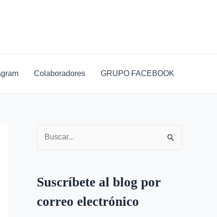
D
i
r
e
c
agram
Colaboradores
GRUPO FACEBOOK
c
i
ó
n
B
d
u
e
s
c
Suscríbete al blog por
c
o
correo electrónico
a
r