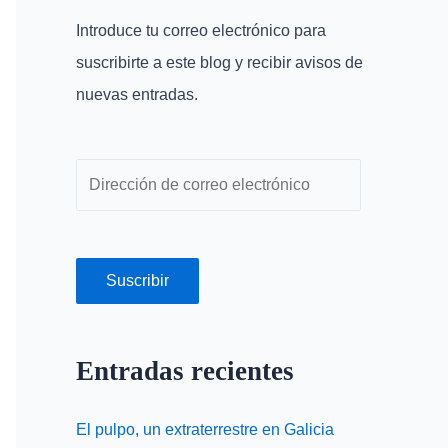
r
r
Introduce tu correo electrónico para
p
e
suscribirte a este blog y recibir avisos de
o
o
nuevas entradas.
r
e
:
l
e
c
t
r
Suscribir
ó
n
Entradas recientes
i
c
El pulpo, un extraterrestre en Galicia
o