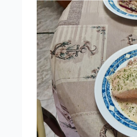
Salmón
al
vino