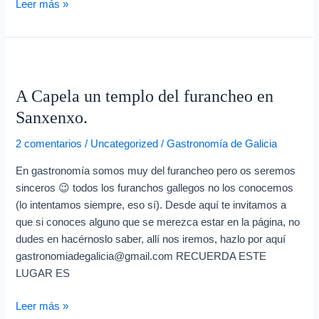
Leer más »
A
Capela
A Capela un templo del furancheo en
un
templo
Sanxenxo.
del
2 comentarios
/
Uncategorized
/
Gastronomía de Galicia
furancheo
en
En gastronomía somos muy del furancheo pero os seremos
Sanxenxo.
sinceros 😉 todos los furanchos gallegos no los conocemos
(lo intentamos siempre, eso sí). Desde aquí te invitamos a
que si conoces alguno que se merezca estar en la página, no
dudes en hacérnoslo saber, allí nos iremos, hazlo por aquí
gastronomiadegalicia@gmail.com RECUERDA ESTE
LUGAR ES
Leer más »