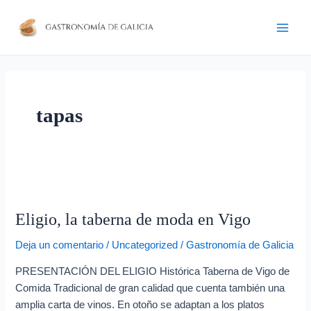
Ir
D
Main
al
i
Men
contenido
r
e
c
tapas
c
i
ó
n
Eligio,
d
la
e
Eligio, la taberna de moda en Vigo
taberna
c
de
Deja un comentario
/
Uncategorized
/
Gastronomía de Galicia
o
moda
en
r
PRESENTACIÓN DEL ELIGIO Histórica Taberna de Vigo de
Vigo
Comida Tradicional de gran calidad que cuenta también una
r
amplia carta de vinos. En otoño se adaptan a los platos