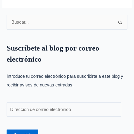
B
u
s
Suscríbete al blog por correo
c
electrónico
a
r
p
Introduce tu correo electrónico para suscribirte a este blog y
o
recibir avisos de nuevas entradas.
r
: