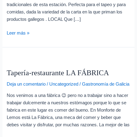
e
tradicionales de esta estación. Perfecta para el tapeo y para
o
comidas, dada la variedad de la carta en la que priman los
e
productos gallegos . LOCAL Que […]
l
Leer más »
e
c
t
Tapería-
r
restaurante
ó
Tapería-restaurante LA FÁBRICA
LA
FÁBRICA
n
Deja un comentario
/
Uncategorized
/
Gastronomía de Galicia
i
Nos venimos a una fábrica 😉 pero no a trabajar sino a hacer
c
trabajar dulcemente a nuestros estómagos porque lo que se
o
fabrica en este lugar es comer del bueno. En Monforte de
Lemos está La Fábrica, una meca del comer y beber que
debes visitar y disfrutar, por muchas razones. La mejor de las