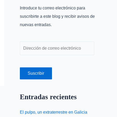
r
r
Introduce tu correo electrónico para
p
e
suscribirte a este blog y recibir avisos de
o
o
nuevas entradas.
r
e
:
l
e
c
t
r
Suscribir
ó
n
Entradas recientes
i
c
El pulpo, un extraterrestre en Galicia
o