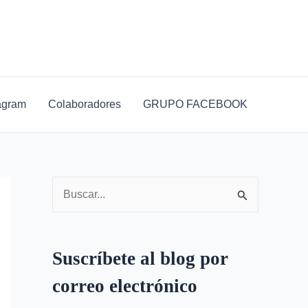
D
i
r
e
c
agram
Colaboradores
GRUPO FACEBOOK
c
i
ó
n
B
d
u
e
s
c
Suscríbete al blog por
c
o
correo electrónico
a
r