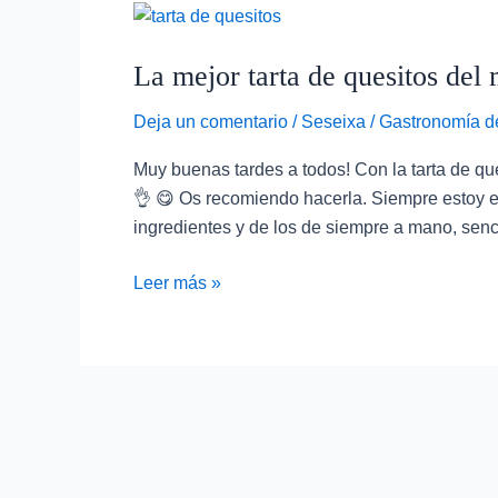
La
mejor
La mejor tarta de quesitos del
tarta
de
Deja un comentario
/
Seseixa
/
Gastronomía de
quesitos
del
Muy buenas tardes a todos! Con la tarta de qu
mundo
👌 😋 Os recomiendo hacerla. Siempre estoy e
ingredientes y de los de siempre a mano, senc
Leer más »