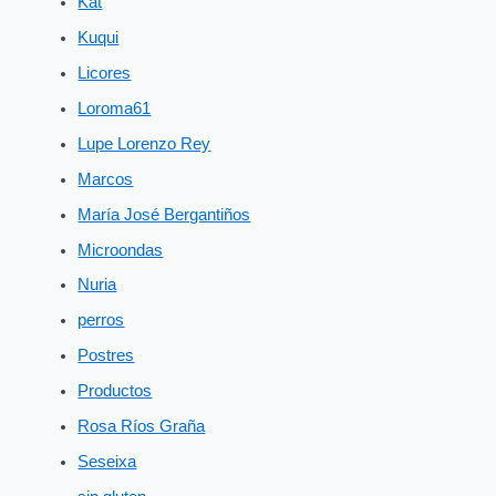
Kat
Kuqui
Licores
Loroma61
Lupe Lorenzo Rey
Marcos
María José Bergantiños
Microondas
Nuria
perros
Postres
Productos
Rosa Ríos Graña
Seseixa