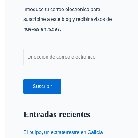
r
r
Introduce tu correo electrónico para
p
e
suscribirte a este blog y recibir avisos de
o
o
nuevas entradas.
r
e
:
l
e
c
t
r
Suscribir
ó
n
Entradas recientes
i
c
El pulpo, un extraterrestre en Galicia
o