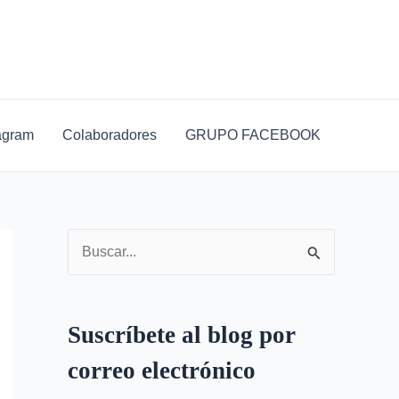
D
i
r
e
c
agram
Colaboradores
GRUPO FACEBOOK
c
i
ó
n
B
d
u
e
s
c
Suscríbete al blog por
c
o
correo electrónico
a
r