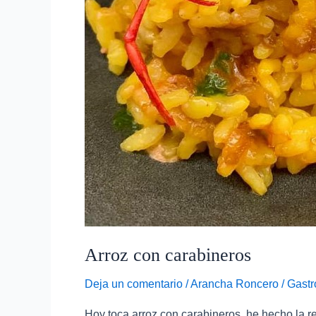
Arroz con carabineros
Deja un comentario
/
Arancha Roncero
/
Gastr
Hoy toca arroz con carabineros, he hecho la r