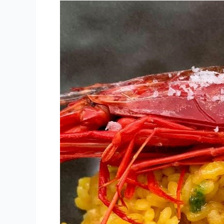
Arroz
con
carabineros