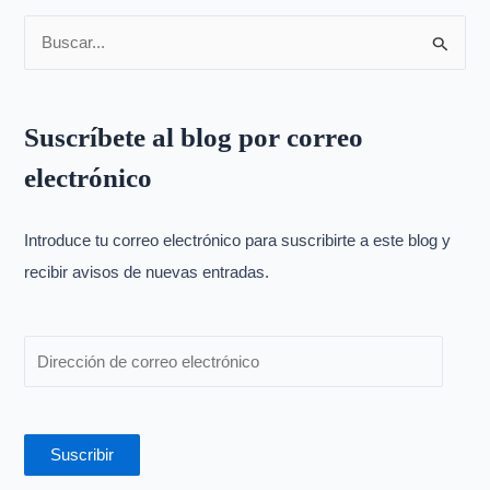
B
u
s
Suscríbete al blog por correo
c
electrónico
a
r
p
Introduce tu correo electrónico para suscribirte a este blog y
o
recibir avisos de nuevas entradas.
r
:
Suscribir