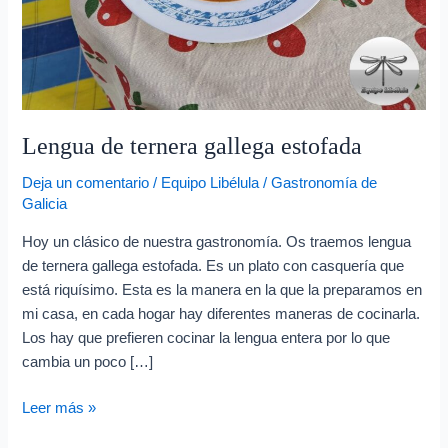
e
o
e
l
e
Lengua de ternera gallega estofada
c
t
Deja un comentario
/
Equipo Libélula
/
Gastronomía de
r
Galicia
ó
Hoy un clásico de nuestra gastronomía. Os traemos lengua
n
de ternera gallega estofada. Es un plato con casquería que
está riquísimo. Esta es la manera en la que la preparamos en
i
mi casa, en cada hogar hay diferentes maneras de cocinarla.
c
Los hay que prefieren cocinar la lengua entera por lo que
o
cambia un poco […]
Leer más »