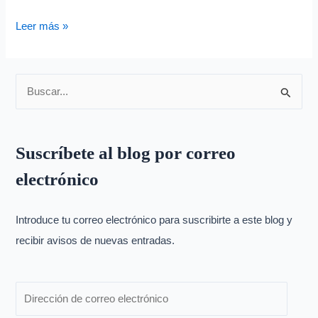
Leer más »
B
u
s
Suscríbete al blog por correo
c
electrónico
a
r
p
Introduce tu correo electrónico para suscribirte a este blog y
o
recibir avisos de nuevas entradas.
r
: