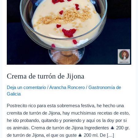
e
o
e
l
e
c
t
r
ó
Crema de turrón de Jijona
n
Deja un comentario
/
Arancha Roncero
/
Gastronomía de
i
Galicia
c
Postrecito rico para esta sobremesa festiva, he hecho una
o
cremita de turrón de Jijona, hay muchísimas recetas de esto,
he ido probando, quitando y poniendo y aquí os la doy por si
os animáis. Crema de turrón de Jijona Ingredientes 🎄 200 gr.
de turrón de Jijona, el que os guste 🎄 200 ml. De […]