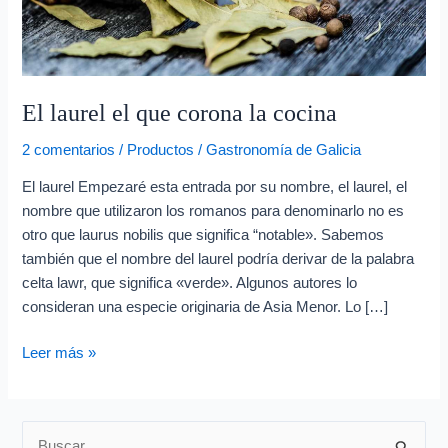
e
o
e
l
El laurel el que corona la cocina
e
c
2 comentarios
/
Productos
/
Gastronomía de Galicia
t
El laurel Empezaré esta entrada por su nombre, el laurel, el
r
nombre que utilizaron los romanos para denominarlo no es
ó
otro que laurus nobilis que significa “notable». Sabemos
también que el nombre del laurel podría derivar de la palabra
n
celta lawr, que significa «verde». Algunos autores lo
i
consideran una especie originaria de Asia Menor. Lo […]
c
o
Leer más »