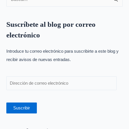
B
u
s
Suscríbete al blog por correo
c
electrónico
a
r
p
Introduce tu correo electrónico para suscribirte a este blog y
o
recibir avisos de nuevas entradas.
r
:
Suscribir