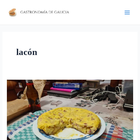
Ir
D
Main
al
i
Men
contenido
r
e
c
lacón
c
i
ó
n
Tortilla
d
de
e
patatas
c
con
o
lacón
r
r