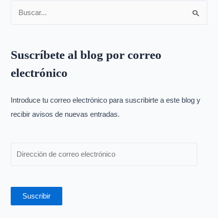
B
u
s
Suscríbete al blog por correo
c
electrónico
a
r
p
Introduce tu correo electrónico para suscribirte a este blog y
o
recibir avisos de nuevas entradas.
r
:
Suscribir