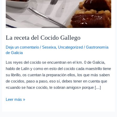
e
o
e
l
e
La receta del Cocido Gallego
c
t
Deja un comentario
/
Seseixa
,
Uncategorized
/
Gastronomía
de Galicia
r
ó
Los reyes del cocido se encuentran en el km. 0 de Galicia,
n
hablo de Lalín y como en esto del cocido cada maestrillo tiene
su librillo, os cuentan la preparación ellos, los que más saben
i
de cocidos, paso a paso, eso sí, debes tener en cuenta que
c
«cuando se hace cocido, te sobran amigos» porque […]
o
Leer más »