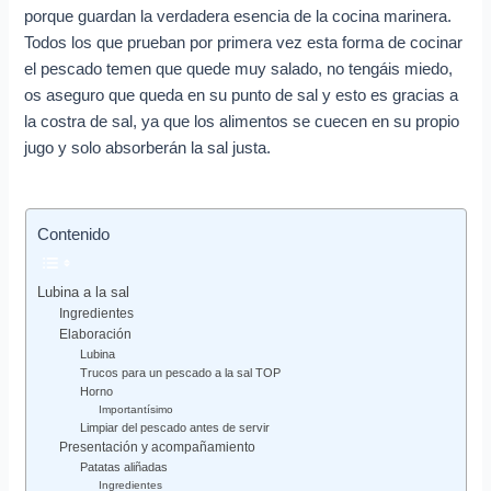
e
porque guardan la verdadera esencia de la cocina marinera.
o
Todos los que prueban por primera vez esta forma de cocinar
e
el pescado temen que quede muy salado, no tengáis miedo,
l
os aseguro que queda en su punto de sal y esto es gracias a
la costra de sal, ya que los alimentos se cuecen en su propio
e
jugo y solo absorberán la sal justa.
c
t
r
Contenido
ó
n
Lubina a la sal
Ingredientes
i
Elaboración
c
Lubina
Trucos para un pescado a la sal TOP
o
Horno
Importantísimo
Limpiar del pescado antes de servir
Presentación y acompañamiento
Patatas aliñadas
Ingredientes