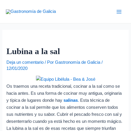
Ir
Navegación
D
Main
al
de
i
Men
contenido
entradas
r
e
c
c
Lubina a la sal
i
Deja un comentario
/ Por
Gastronomía de Galicia
/
ó
12/01/2020
n
d
Os traemos una receta tradicional, cocinar a la sal como se
e
hacia antes. Es una forma de cocinar muy antigua, originaria
c
y típica de lugares donde hay
salinas
.
Esta técnica de
o
cocinar a la sal permite que los alimentos conserven todos
r
sus nutrientes y su sabor. Cubrir el pescado fresco con sal y
desenterrarlo cuando ya está hecho es un momento mágico.
r
La lubina a la sal es de esas recetas que siempre triunfan