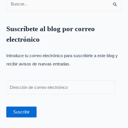
B
u
s
Suscríbete al blog por correo
c
electrónico
a
r
p
Introduce tu correo electrónico para suscribirte a este blog y
o
recibir avisos de nuevas entradas.
r
:
Suscribir