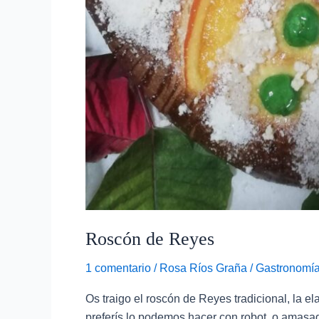
Roscón de Reyes
1 comentario
/
Rosa Ríos Graña
/
Gastronomía
Os traigo el roscón de Reyes tradicional, la e
preferís lo podemos hacer con robot, o amasado