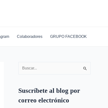
D
i
r
e
c
agram
Colaboradores
GRUPO FACEBOOK
c
i
ó
n
B
d
u
e
s
c
Suscríbete al blog por
c
o
correo electrónico
a
r