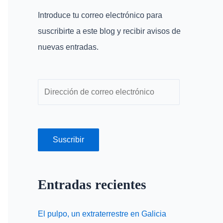
r
r
Introduce tu correo electrónico para
p
e
suscribirte a este blog y recibir avisos de
o
o
nuevas entradas.
r
e
:
l
e
c
t
r
Suscribir
ó
n
Entradas recientes
i
c
El pulpo, un extraterrestre en Galicia
o