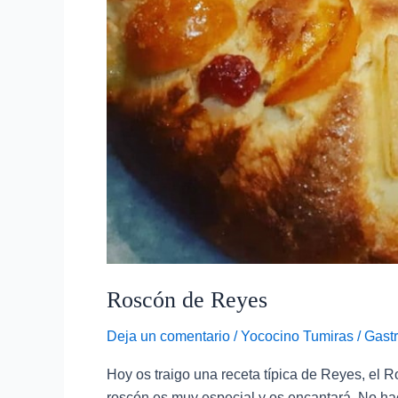
Roscón de Reyes
Deja un comentario
/
Yococino Tumiras
/
Gastr
Hoy os traigo una receta típica de Reyes, el 
roscón es muy especial y os encantará. No hac