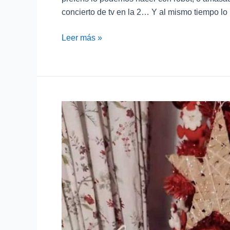
concierto de tv en la 2… Y al mismo tiempo lo
Leer más »
Roscón
de
reyes
casero