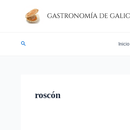
Ir
al
contenido
Buscar
Inicio
roscón