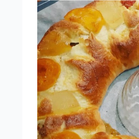
Roscón
de
Reyes