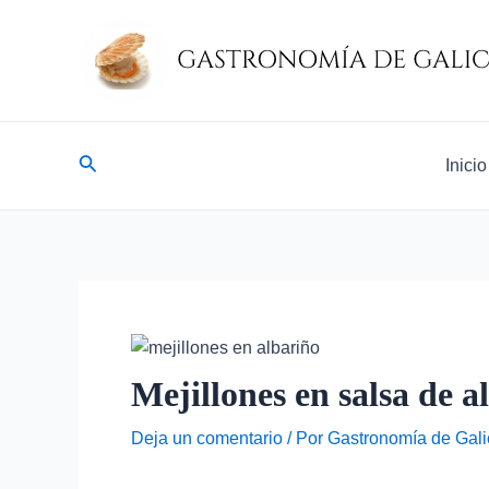
Ir
Navegación
al
de
contenido
entradas
Buscar
Inicio
Mejillones en salsa de a
Deja un comentario
/ Por
Gastronomía de Gali