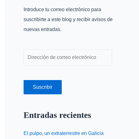
r
r
Introduce tu correo electrónico para
p
e
suscribirte a este blog y recibir avisos de
o
o
nuevas entradas.
r
e
:
l
e
c
t
r
Suscribir
ó
n
Entradas recientes
i
c
El pulpo, un extraterrestre en Galicia
o