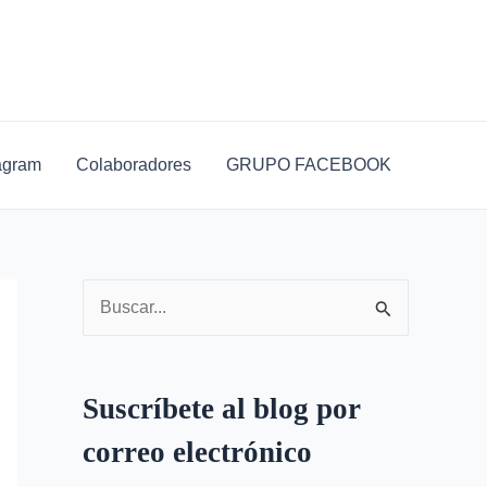
D
i
r
e
c
agram
Colaboradores
GRUPO FACEBOOK
c
i
ó
n
B
d
u
e
s
c
Suscríbete al blog por
c
o
correo electrónico
a
r