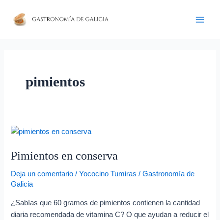
Ir
D
Main
al
i
Men
contenido
r
e
c
pimientos
c
i
ó
n
Pimientos
d
en
e
Pimientos en conserva
conserva
c
Deja un comentario
/
Yococino Tumiras
/
Gastronomía de
o
Galicia
r
¿Sabías que 60 gramos de pimientos contienen la cantidad
r
diaria recomendada de vitamina C? O que ayudan a reducir el