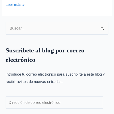
Leer más »
B
u
s
Suscríbete al blog por correo
c
electrónico
a
r
p
Introduce tu correo electrónico para suscribirte a este blog y
o
recibir avisos de nuevas entradas.
r
: