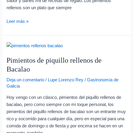
sabor y darles mil de recetas de regalo. Los pimientos
rellenos son un plato que siempre
Leer más »
Pimientos
de
Pimientos de piquillo rellenos de
piquillo
rellenos
Bacalao
de
Deja un comentario
/
Lupe Lorenzo Rey
/
Gastronomía de
Bacalao
Galicia
Hoy vengo con un clásico, pimientos del piquillo rellenos de
bacalao, pero como siempre con mi toque personal, los
pimientos del piquillo rellenos de bacalao son un entrante muy
rico y socorrido para cualquier día, pero en especial para una
comida de domingo o de fiesta y por encima se hacen en un
momento, también