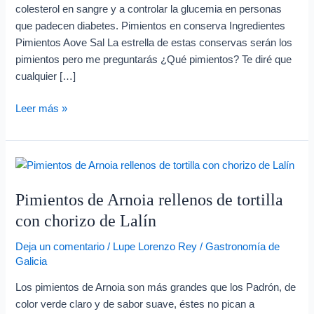
e
colesterol en sangre y a controlar la glucemia en personas
o
que padecen diabetes. Pimientos en conserva Ingredientes
e
Pimientos Aove Sal La estrella de estas conservas serán los
pimientos pero me preguntarás ¿Qué pimientos? Te diré que
l
cualquier […]
e
c
Leer más »
t
r
ó
Pimientos
de
n
Pimientos de Arnoia rellenos de tortilla
Arnoia
i
rellenos
con chorizo de Lalín
c
de
o
Deja un comentario
/
Lupe Lorenzo Rey
/
Gastronomía de
tortilla
Galicia
con
chorizo
Los pimientos de Arnoia son más grandes que los Padrón, de
de
color verde claro y de sabor suave, éstes no pican a