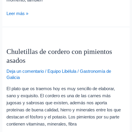
Leer más »
Chuletillas
de
Chuletillas de cordero con pimientos
cordero
con
asados
pimientos
Deja un comentario
/
Equipo Libélula
/
Gastronomía de
asados
Galicia
El plato que os traemos hoy es muy sencillo de elaborar,
sano y exquisito. El cordero es una de las carnes más
jugosas y sabrosas que existen, además nos aporta
proteínas de buena calidad, hierro y minerales entre los que
destacan el fósforo y el potasio. Los pimientos por su parte
contienen vitaminas, minerales, fibra