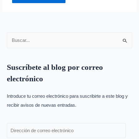
B
u
s
Suscríbete al blog por correo
c
electrónico
a
r
p
Introduce tu correo electrónico para suscribirte a este blog y
o
recibir avisos de nuevas entradas.
r
: