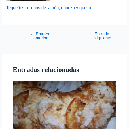
Tequeños rellenos de jamón, chorizo y queso
←
Entrada
Entrada
anterior
siguiente
→
Entradas relacionadas