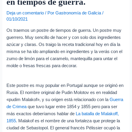
en tiempos de guerra.
e
o
Deja un comentario
/ Por
Gastronomía de Galicia
/
e
01/10/2021
l
Os traemos un postre de tiempos de guerra. Un postre muy
e
guerrero. Muy sencillo de hacer y con solo dos ingredientes
c
azúcar y claras. Os traigo la receta tradicional hoy en día la
t
misma se ha ido ampliando en ingredientes y la verás con el
zumo de limón para el caramelo, mantequilla para untar el
r
molde o fresas frescas para decorar.
ó
n
i
Este postre es muy popular en Portugal aunque se originó en
Rusia. El nombre original de Pudin Molotov es en realidad
c
«pudim Malakof», y su origen está relacionado con la
Guerra
o
de Crimea
que tuvo lugar entre 1854 y 1855 pero para ser
más exactos deberíamos hablar de
La batalla de Malakoff,
1855
. Malakof es el nombre de una fortaleza que protege la
ciudad de Sebastopol. El general francés Pélissier ocupó la