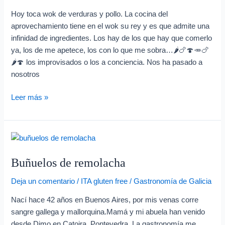
Hoy toca wok de verduras y pollo. La cocina del
aprovechamiento tiene en el wok su rey y es que admite una
infinidad de ingredientes. Los hay de los que hay que comerlo
ya, los de me apetece, los con lo que me sobra…🌶️🍗🍄🥕🍗
🌶️🍄 los improvisados o los a conciencia. Nos ha pasado a
nosotros
Leer más »
Buñuelos
de
Buñuelos de remolacha
remolacha
Deja un comentario
/
ITA gluten free
/
Gastronomía de Galicia
Nací hace 42 años en Buenos Aires, por mis venas corre
sangre gallega y mallorquina.Mamá y mi abuela han venido
desde Dimo en Catoira, Pontevedra. La gastronomía me