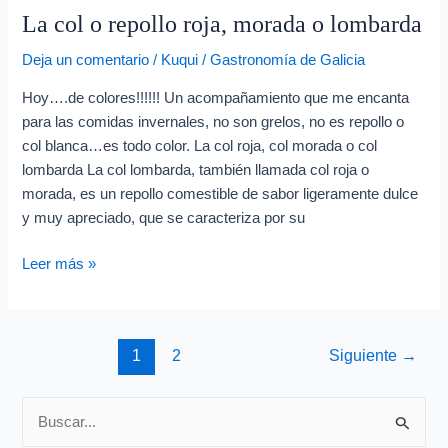
La col o repollo roja, morada o lombarda
o
repollo
Deja un comentario
/
Kuqui
/
Gastronomía de Galicia
roja,
morada
Hoy….de colores!!!!!! Un acompañamiento que me encanta
o
para las comidas invernales, no son grelos, no es repollo o
lombarda
col blanca…es todo color. La col roja, col morada o col
lombarda La col lombarda, también llamada col roja o
morada, es un repollo comestible de sabor ligeramente dulce
y muy apreciado, que se caracteriza por su
Leer más »
1
2
Siguiente
→
B