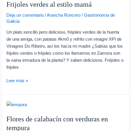
Frijoles verdes al estilo mamá
al
estilo
Deja un comentario
/
Arancha Roncero
/
Gastronomía de
mamá
Galicia
Un plato sencillo pero delicioso, fréjoles verdes de la huerta
de una amiga, con patatas #km0 y refrito con vinagre XPI de
Vinagres Do Ribeiro, así los hacía mi madre ¿Sabías que los
frijoles verdes o fréjoles como los llamamos en Zamora son
la vaina inmadura de la planta? Y saben deliciosos. Fréjoles o
frijoles
Leer más »
Flores
de
Flores de calabacín con verduras en
calabacín
con
tempura