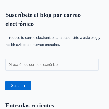
u
s
Suscríbete al blog por correo
c
electrónico
a
r
p
Introduce tu correo electrónico para suscribirte a este blog y
o
recibir avisos de nuevas entradas.
r
:
Suscribir
Entradas recientes