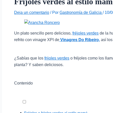
Frijoles verdes al estilo ma
Deja un comentario
/ Por
Gastronomía de Galicia
/
10/0
Un plato sencillo pero delicioso,
fréjoles verdes
de la h
refrito con vinagre XPI de
Vinagres Do Ribeiro,
así lo
¿Sabías que los
frijoles verdes
o fréjoles como los lla
planta? Y saben deliciosos.
Contenido
Fréjoles o frijoles verdes al estilo mamá