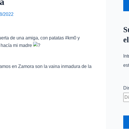
má
8/2022
S
uerta de una amiga, con patatas #km0 y
e
s hacía mi madre
In
es
mamos en Zamora son la vaina inmadura de la
Di