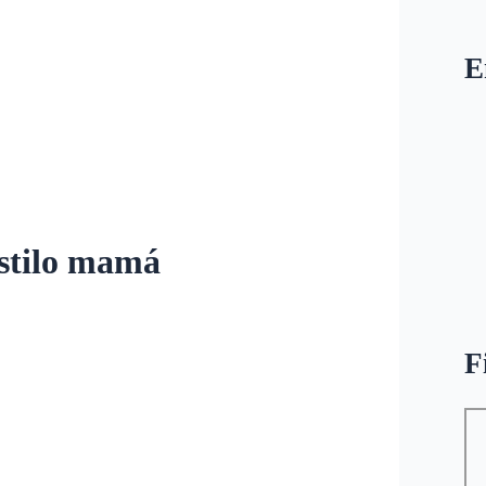
E
 estilo mamá
F