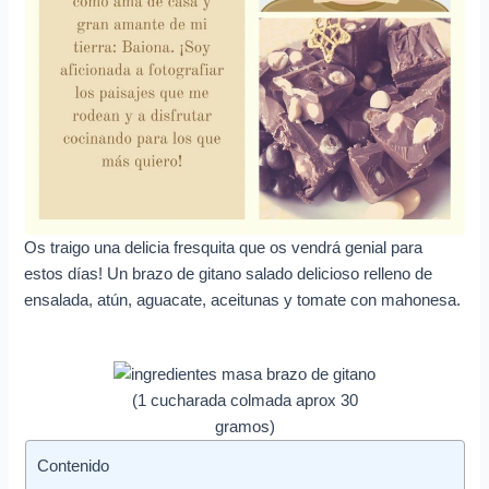
e
o
e
l
e
c
t
r
Os traigo una delicia fresquita que os vendrá genial para
ó
estos días! Un brazo de gitano salado delicioso relleno de
n
ensalada, atún, aguacate, aceitunas y tomate con mahonesa.
i
c
o
(1 cucharada colmada aprox 30
gramos)
Contenido