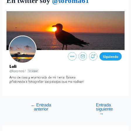
En twitter soy
@
loroma61
←
Entrada
Entrada
anterior
siguiente
→