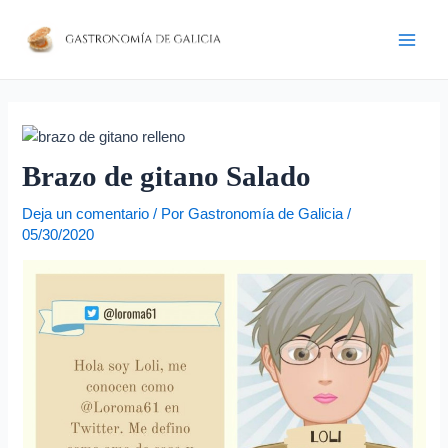
Ir
Navegación
D
Main
al
de
i
Men
contenido
entradas
r
e
c
c
Brazo de gitano Salado
i
Deja un comentario
/ Por
Gastronomía de Galicia
/
ó
05/30/2020
n
d
e
c
o
r
r