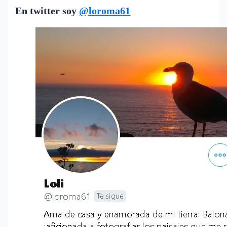
En twitter soy
@
loroma61