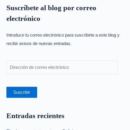
s
Suscríbete al blog por correo
c
electrónico
a
r
p
Introduce tu correo electrónico para suscribirte a este blog y
o
recibir avisos de nuevas entradas.
r
:
Suscribir
Entradas recientes