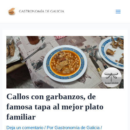
Ir
Navegación
D
Main
al
de
i
Men
contenido
entradas
r
e
c
c
i
ó
n
d
e
Callos con garbanzos, de
c
famosa tapa al mejor plato
o
r
familiar
r
Deja un comentario
/ Por
Gastronomía de Galicia
/