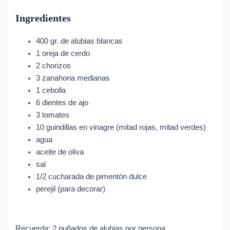
Ingredientes
400 gr. de alubias blancas
1 oreja de cerdo
2 chorizos
3 zanahoria medianas
1 cebolla
6 dientes de ajo
3 tomates
10 guindillas en vinagre (mitad rojas, mitad verdes)
agua
aceite de oliva
sal
1/2 cucharada de pimentón dulce
perejil (para decorar)
Recuerda; 2 puñados de alubias por persona