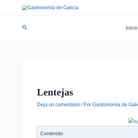
Ir
Navegación
al
de
contenido
entradas
Buscar
Inicio
Lentejas
Deja un comentario
/ Por
Gastronomía de Gali
Contenido