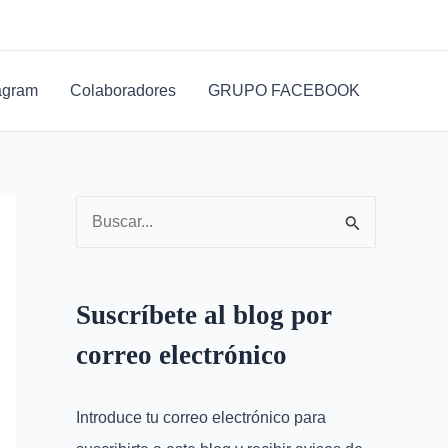
D
i
r
agram
Colaboradores
GRUPO FACEBOOK
e
c
c
i
B
ó
u
n
s
d
Suscríbete al blog por
c
e
correo electrónico
a
c
r
o
Introduce tu correo electrónico para
p
r