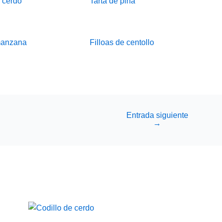
 cerdo
Tarta de piña
manzana
Filloas de centollo
Entrada siguiente
→