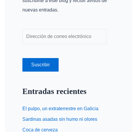
suscribirte a este blog y recibir avisos de
o
r
nuevas entradas.
r
e
:
o
e
l
e
c
Suscribir
t
r
ó
Entradas recientes
n
i
El pulpo, un extraterrestre en Galicia
c
Sardinas asadas sin humo ni olores
o
Coca de cerveza