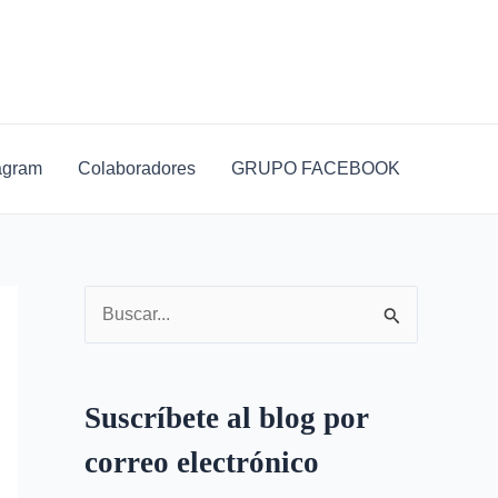
D
i
r
e
c
agram
Colaboradores
GRUPO FACEBOOK
c
i
ó
n
B
d
u
e
s
c
Suscríbete al blog por
c
o
correo electrónico
a
r