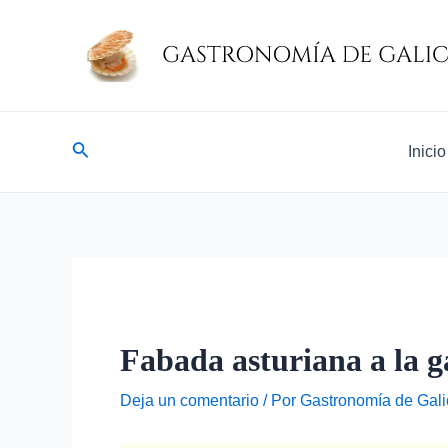
Ir
Navegación
al
de
contenido
entradas
Buscar
Inicio
Fabada asturiana a la g
Deja un comentario
/ Por
Gastronomía de Gali