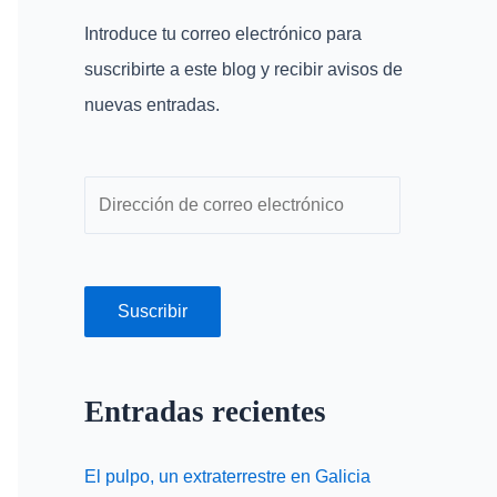
r
r
Introduce tu correo electrónico para
p
e
suscribirte a este blog y recibir avisos de
o
o
nuevas entradas.
r
e
:
l
e
c
t
r
Suscribir
ó
n
Entradas recientes
i
c
El pulpo, un extraterrestre en Galicia
o