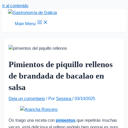
Ir al contenido
Main Menu
Pimientos de piquillo rellenos
de brandada de bacalao en
salsa
Deja un comentario
/ Por
Seseixa
/
03/10/2025
Os traigo una receta con
pimientos
que repetirás muchas
veces, está deliciosa el relleno anótalo bien porque es puro