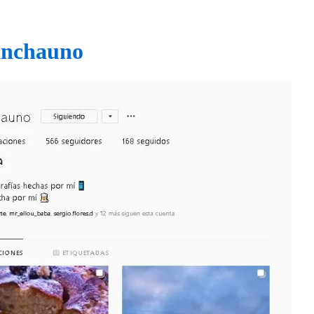
nchaun
o