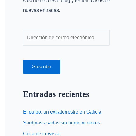
suscribirte a este blog y recibir avisos de
o
r
nuevas entradas.
r
e
:
o
e
l
e
c
Suscribir
t
r
ó
Entradas recientes
n
i
El pulpo, un extraterrestre en Galicia
c
Sardinas asadas sin humo ni olores
o
Coca de cerveza