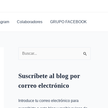
D
i
r
agram
Colaboradores
GRUPO FACEBOOK
e
c
c
i
B
ó
u
n
s
d
Suscríbete al blog por
c
e
correo electrónico
a
c
r
o
Introduce tu correo electrónico para
p
r