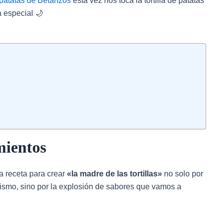
de patatas de Betanzos
esta vez nos toca la tortilla de patatas
a especial 🌙
mientos
ta receta para crear
«la madre de las tortillas»
no solo por
ismo, sino por la explosión de sabores que vamos a