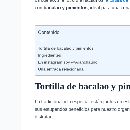
os cuento, si el otro día hacíamos
la tortilla 
con
bacalao y pimientos
, ideal para una cen
Contenido
Tortilla de bacalao y pimientos
Ingredientes
En instagram soy @Aranchauno
Una entrada relacionada
Tortilla de bacalao y pi
Lo tradicional y lo especial están juntos en es
sus estupendos beneficios para nuestro organ
disfrutar.