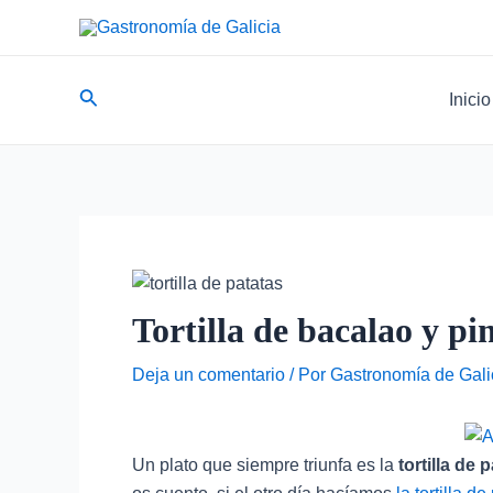
Ir
Navegación
al
de
contenido
entradas
Buscar
Inicio
Tortilla de bacalao y pi
Deja un comentario
/ Por
Gastronomía de Gali
Un plato que siempre triunfa es la
tortilla de 