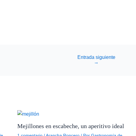
Entrada siguiente
→
Mejillones en escabeche, un aperitivo ideal
de
1 comentario
/
Arancha Roncero
/ Por
Gastronomía de