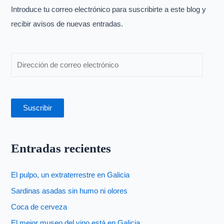
p
Introduce tu correo electrónico para suscribirte a este blog y
o
recibir avisos de nuevas entradas.
r
:
Suscribir
Entradas recientes
El pulpo, un extraterrestre en Galicia
Sardinas asadas sin humo ni olores
Coca de cerveza
El mejor museo del vino está en Galicia