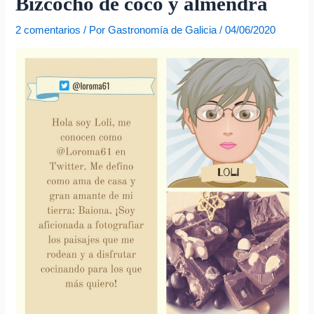
Bizcocho de coco y almendra
e
o
2 comentarios
/ Por
Gastronomía de Galicia
/
04/06/2020
e
l
e
c
t
r
ó
n
i
c
o