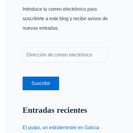
r
r
Introduce tu correo electrónico para
p
e
suscribirte a este blog y recibir avisos de
o
o
nuevas entradas.
r
e
:
l
e
c
t
r
Suscribir
ó
n
Entradas recientes
i
c
El pulpo, un extraterrestre en Galicia
o