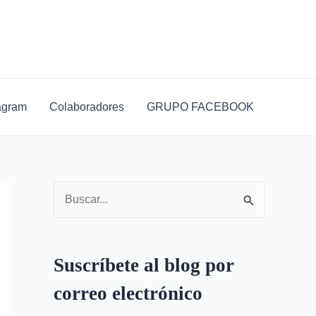
D
i
r
e
c
agram
Colaboradores
GRUPO FACEBOOK
c
i
ó
n
B
d
u
e
s
c
Suscríbete al blog por
c
o
correo electrónico
a
r