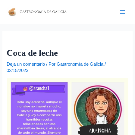
Ir
Navegación
D
Main
al
de
i
Men
contenido
entradas
r
e
c
c
Coca de leche
i
Deja un comentario
/ Por
Gastronomía de Galicia
/
ó
02/15/2023
n
d
e
c
o
r
r