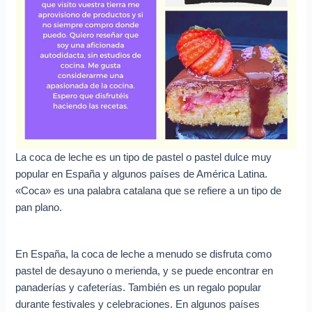
e
o
e
l
e
c
t
r
La coca de leche es un tipo de pastel o pastel dulce muy
ó
popular en España y algunos países de América Latina.
n
«Coca» es una palabra catalana que se refiere a un tipo de
i
pan plano.
c
o
En España, la coca de leche a menudo se disfruta como
pastel de desayuno o merienda, y se puede encontrar en
panaderías y cafeterías. También es un regalo popular
durante festivales y celebraciones. En algunos países