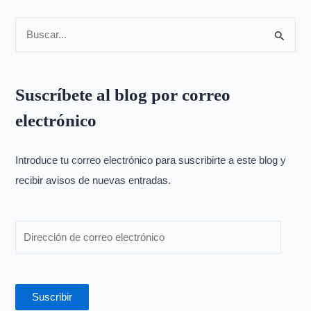
B
u
s
Suscríbete al blog por correo
c
electrónico
a
r
p
Introduce tu correo electrónico para suscribirte a este blog y
o
recibir avisos de nuevas entradas.
r
:
Suscribir