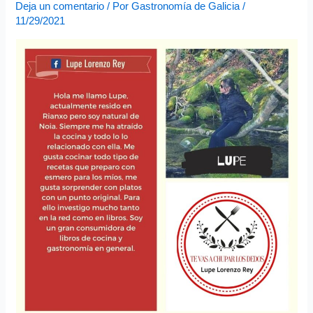
e
Deja un comentario
/ Por
Gastronomía de Galicia
/
o
11/29/2021
e
l
e
c
t
r
ó
n
i
c
o