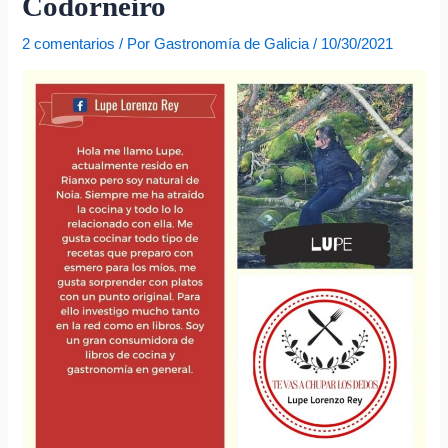
Codorneiro
e
o
2 comentarios
/ Por
Gastronomía de Galicia
/
10/30/2021
e
l
e
c
t
r
ó
n
i
c
o