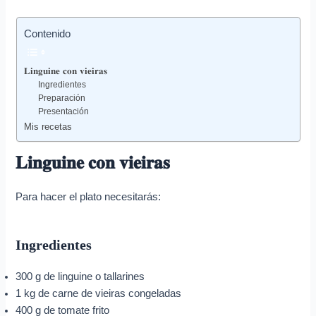
e
o
Contenido
e
l
𝐋𝐢𝐧𝐠𝐮𝐢𝐧𝐞 𝐜𝐨𝐧 𝐯𝐢𝐞𝐢𝐫𝐚𝐬
e
Ingredientes
Preparación
c
Presentación
t
Mis recetas
r
𝐋𝐢𝐧𝐠𝐮𝐢𝐧𝐞 𝐜𝐨𝐧 𝐯𝐢𝐞𝐢𝐫𝐚𝐬
ó
n
Para hacer el plato necesitarás:
i
c
Ingredientes
o
300 g de linguine o tallarines
1 kg de carne de vieiras congeladas
400 g de tomate frito