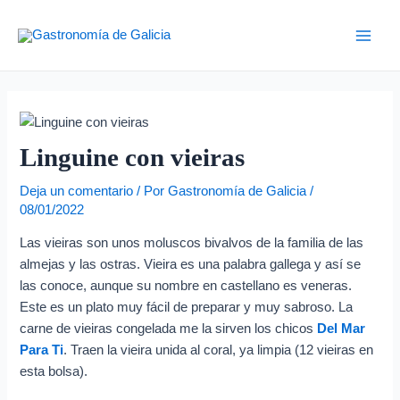
Ir
Navegación
D
Main
al
de
i
Men
contenido
entradas
r
e
c
c
Linguine con vieiras
i
Deja un comentario
/ Por
Gastronomía de Galicia
/
ó
08/01/2022
n
Las vieiras son unos moluscos bivalvos de la familia de las
d
almejas y las ostras. Vieira es una palabra gallega y así se
e
las conoce, aunque su nombre en castellano es veneras.
c
Este es un plato muy fácil de preparar y muy sabroso. La
o
carne de vieiras congelada me la sirven los chicos
Del Mar
r
Para Ti
. Traen la vieira unida al coral, ya limpia (12 vieiras en
esta bolsa).
r