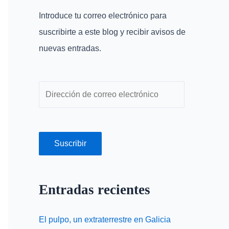
r
r
Introduce tu correo electrónico para
p
e
suscribirte a este blog y recibir avisos de
o
o
nuevas entradas.
r
e
:
l
e
c
t
r
Suscribir
ó
n
Entradas recientes
i
c
El pulpo, un extraterrestre en Galicia
o