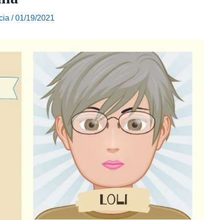
cia
/
01/19/2021