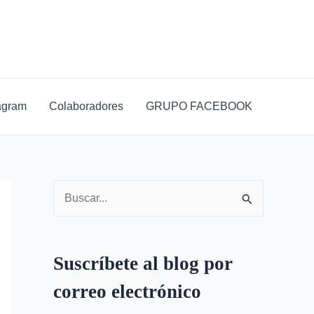
D
i
r
e
c
agram
Colaboradores
GRUPO FACEBOOK
c
i
ó
n
B
d
u
e
s
c
Suscríbete al blog por
c
o
correo electrónico
a
r