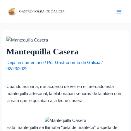
Ir
Navegación
D
Main
al
de
i
Men
contenido
entradas
r
e
c
c
Mantequilla Casera
i
Deja un comentario
/ Por
Gastronomía de Galicia
/
ó
02/23/2022
n
d
Cuando era niña, me acuerdo de ver en el mercado está
e
mantequilla artesanal, la elaboraban señoras de la aldea con
c
la nata que le quitaban a la leche casera.
o
r
r
Esta mantequilla se llamaba “pela de manteca” o «pella de