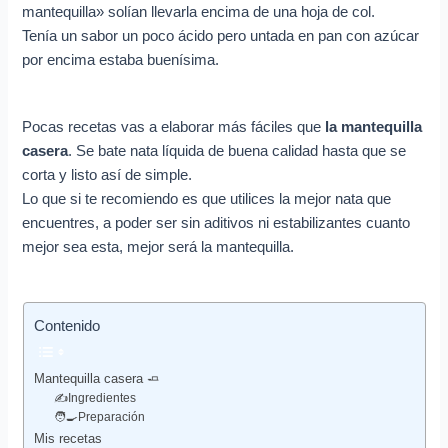
e
mantequilla» solían llevarla encima de una hoja de col.
o
Tenía un sabor un poco ácido pero untada en pan con azúcar
e
por encima estaba buenísima.
l
e
Pocas recetas vas a elaborar más fáciles que
la mantequilla
c
casera
. Se bate nata líquida de buena calidad hasta que se
t
corta y listo así de simple.
Lo que si te recomiendo es que utilices la mejor nata que
r
encuentres, a poder ser sin aditivos ni estabilizantes cuanto
ó
mejor sea esta, mejor será la mantequilla.
n
i
c
Contenido
o
Mantequilla casera 🧈
✍️Ingredientes
🧑‍🍳Preparación
Mis recetas