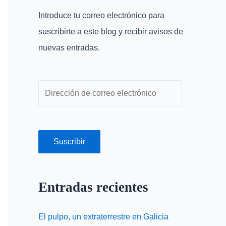
r
r
Introduce tu correo electrónico para
p
e
suscribirte a este blog y recibir avisos de
o
o
nuevas entradas.
r
e
:
l
e
c
t
r
Suscribir
ó
n
Entradas recientes
i
c
El pulpo, un extraterrestre en Galicia
o