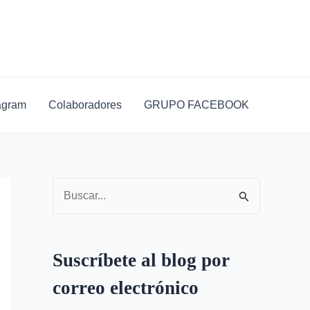
D
i
r
e
c
agram
Colaboradores
GRUPO FACEBOOK
c
i
ó
n
B
d
u
e
s
c
Suscríbete al blog por
c
o
correo electrónico
a
r