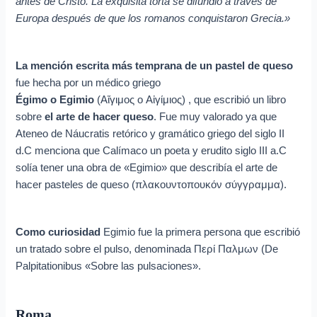
antes de Cristo. La exquisita torta se difundió a través de
Europa después de que los romanos conquistaron Grecia.»
La mención escrita más temprana de un pastel de queso
fue hecha por un médico griego
Égimo o Egimio
(Αἴγιμος o Αἰγίμιος) , que escribió un libro
sobre
el arte de hacer queso
. Fue muy valorado ya que
Ateneo de Náucratis retórico y gramático griego del siglo II
d.C menciona que Calímaco un poeta y erudito siglo III a.C
solía tener una obra de «Egimio» que describía el arte de
hacer pasteles de queso (πλακουντοπουκόν σύγγραμμα).
Como curiosidad
Egimio fue la primera persona que escribió
un tratado sobre el pulso, denominada Περί Παλμων (De
Palpitationibus «Sobre las pulsaciones».
Roma