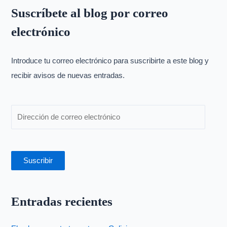
s
Suscríbete al blog por correo
c
electrónico
a
r
p
Introduce tu correo electrónico para suscribirte a este blog y
o
recibir avisos de nuevas entradas.
r
:
Suscribir
Entradas recientes