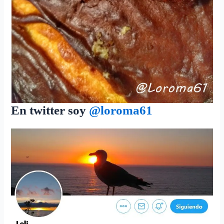
En twitter soy
@
loroma61