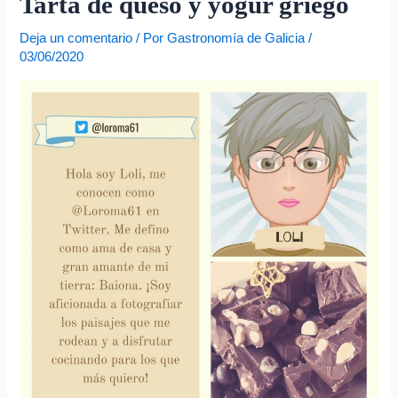
Tarta de queso y yogur griego
e
o
Deja un comentario
/ Por
Gastronomía de Galicia
/
e
03/06/2020
l
e
c
t
r
ó
n
i
c
o